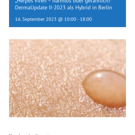
„Herpes Viren – harmlos oder gefährlich?“
DermaUpdate II-2023 als Hybrid in Berlin
16. September 2023 @ 10:00
-
18:00