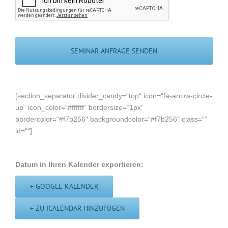
[section_separator divider_candy=“top“ icon=“fa-arrow-circle-
up“ icon_color=“#ffffff“ bordersize=“1px“
bordercolor=“#f7b256″ backgroundcolor=“#f7b256″ class=““
id=““]
Datum in Ihren Kalender exportieren:
+ GOOGLE KALENDER
+ ZU ICALENDAR HINZUFÜGEN