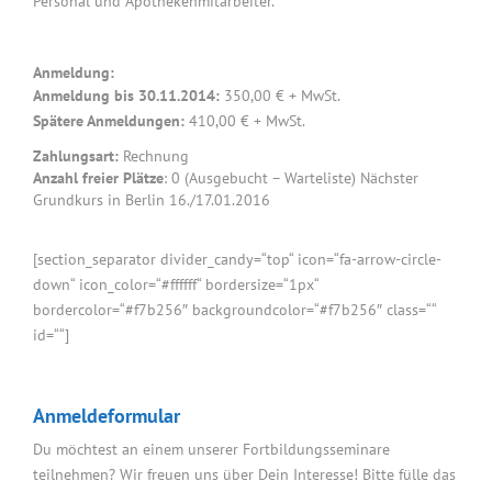
Personal und Apothekenmitarbeiter.
Anmeldung:
Anmeldung bis 30.11.2014:
350,00 € + MwSt.
Spätere Anmeldungen:
410,00 € + MwSt.
Zahlungsart:
Rechnung
Anzahl freier Plätze
: 0 (Ausgebucht – Warteliste) Nächster
Grundkurs in Berlin 16./17.01.2016
[section_separator divider_candy=“top“ icon=“fa-arrow-circle-
down“ icon_color=“#ffffff“ bordersize=“1px“
bordercolor=“#f7b256″ backgroundcolor=“#f7b256″ class=““
id=““]
Anmeldeformular
Du möchtest an einem unserer Fortbildungsseminare
teilnehmen? Wir freuen uns über Dein Interesse! Bitte fülle das