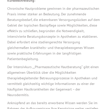
Kursbeschreibung:
Chronische Hautprobleme gewinnen in der pharmazeutischen
Praxis immer stärker an Bedeutung. Der zunehmende
Beratungsbedarf, die erkennbaren Versorgungslücken auf dem
Gebiet der topischen Basispflege sowie Möglichkeiten, diese
effektiv zu schließen, begründen die Notwendigkeit,
intensivierte Beratungskonzepte in Apotheken zu etablieren.
Dabei erfordert eine stadiengerechte Versorgung
gleichermaßen krankheits- und therapiebezogenes Wissen
sowie praktische Erfahrungen in der langfristigen
Patientenbegleitung.
Der Intensivkurs „„Pharmazeutische Hautberatung“ gibt einen
allgemeinen Überblick über die Möglichkeiten
therapiebegleitender Betreuungsprozesse in Apotheken und
vermittelt gleichzeitig wichtige Informationen zu einer der
häufigsten Hautkrankheiten der Gegenwart – der
Neurodermitis.
Anknüpfend an das bereits erworbene Wissen werden Sie im
Rahmen der Aufbauseminare Ihre Kenntnisse weiter vertiefen