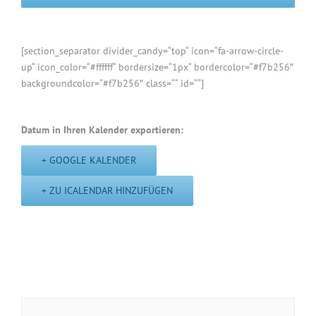
[section_separator divider_candy=“top“ icon=“fa-arrow-circle-
up“ icon_color=“#ffffff“ bordersize=“1px“ bordercolor=“#f7b256″
backgroundcolor=“#f7b256″ class=““ id=““]
Datum in Ihren Kalender exportieren:
+ GOOGLE KALENDER
+ ZU ICALENDAR HINZUFÜGEN