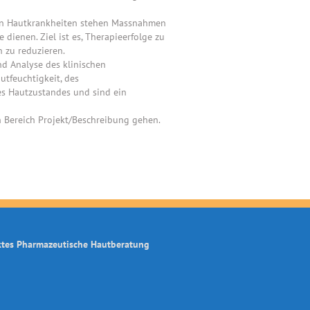
hen Hautkrankheiten stehen Massnahmen
dienen. Ziel ist es, Therapieerfolge zu
 zu reduzieren.
d Analyse des klinischen
tfeuchtigkeit, des
es Hautzustandes und sind ein
n Bereich Projekt/Beschreibung gehen.
ktes Pharmazeutische Hautberatung