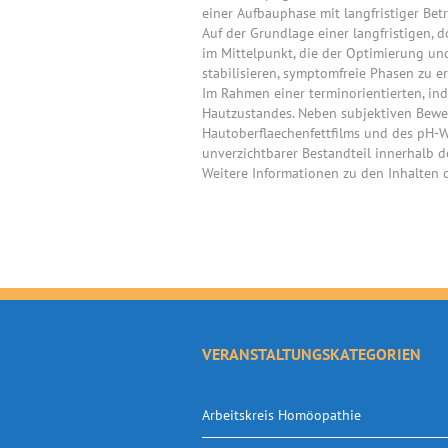
einer Aufbauphase mit langfristiger Be
Auf der Grundlage einer langfristigen
im Mittelpunkt, die der Optimierung und
stabilisieren, symptomfreie Phasen zu 
Im Rahmen einer terminorientierten, in
Hautzustandes. Neben subjektiven Bewer
Hautoberflaechenfettfilms und des pH-W
unverzichtbarer Bestandteil innerhalb d
Weitere Informationen zu den Inhalten d
VERANSTALTUNGSKATEGORIEN
Arbeitskreis Homöopathie