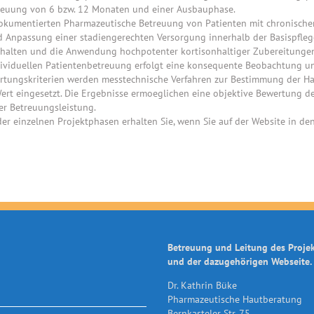
treuung von 6 bzw. 12 Monaten und einer Ausbauphase.
, dokumentierten Pharmazeutische Betreuung von Patienten mit chronisc
 Anpassung einer stadiengerechten Versorgung innerhalb der Basispflege 
erhalten und die Anwendung hochpotenter kortisonhaltiger Zubereitungen
dividuellen Patientenbetreuung erfolgt eine konsequente Beobachtung un
tungskriterien werden messtechnische Verfahren zur Bestimmung der Hau
ert eingesetzt. Die Ergebnisse ermoeglichen eine objektive Bewertung d
er Betreuungsleistung.
er einzelnen Projektphasen erhalten Sie, wenn Sie auf der Website in de
Betreuung und Leitung des Proje
und der dazugehörigen Webseite.
Dr. Kathrin Büke
Pharmazeutische Hautberatung
Bernkasteler Str. 75