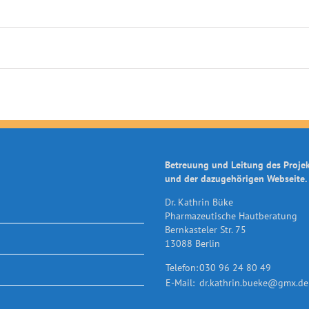
Betreuung und Leitung des Proje
und der dazugehörigen Webseite.
Dr. Kathrin Büke
Pharmazeutische Hautberatung
Bernkasteler Str. 75
13088 Berlin
Telefon:
030 96 24 80 49
E-Mail:
dr.kathrin.bueke@gmx.de