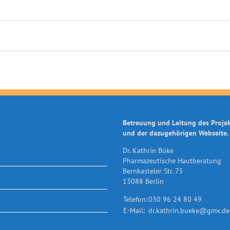
Betreuung und Leitung des Proje
und der dazugehörigen Webseite.
Dr. Kathrin Büke
Pharmazeutische Hautberatung
Bernkasteler Str. 75
13088 Berlin
Telefon:
030 96 24 80 49
E-Mail:
dr.kathrin.bueke@gmx.de